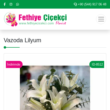
+90 (544) 917 06 48
Vazoda Lilyum
İndirimde
ID-8512